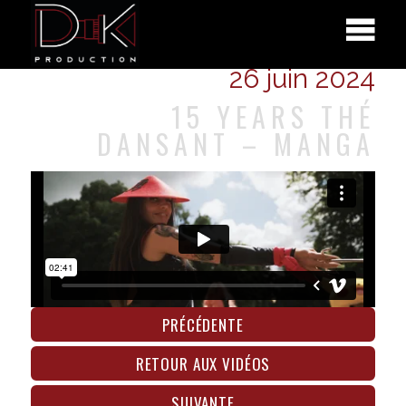
26 juin 2024
15 YEARS THÉ
DANSANT – MANGA
PRÉCÉDENTE
RETOUR AUX VIDÉOS
SUIVANTE